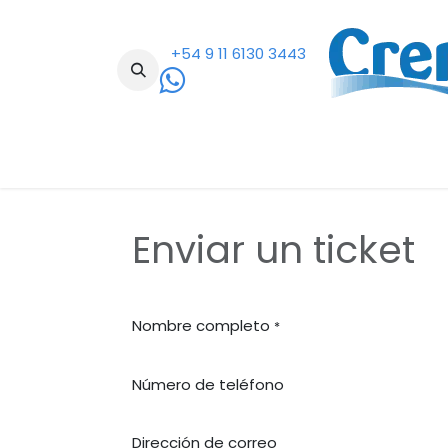
Ir al contenido
+54 9 11 6130 3443
RODPOM S.R.L.
Sobre nosotros
Ayuda
C
Enviar un ticket
Nombre completo
*
Número de teléfono
Dirección de correo